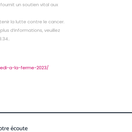
ournit un soutien vital aux
ir la lutte contre le cancer.
lus d’informations, veuillez
.34..
medi-a-la-ferme-2023/
otre écoute