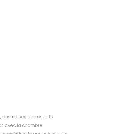
ouvrira ses portes le 16
iat avec la chambre
nsibiliser le public à la lutte