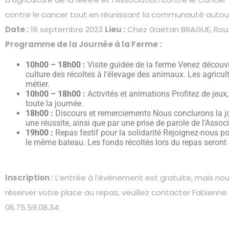
contre le cancer tout en réunissant la communauté autou
Date :
16 septembre 2023
Lieu :
Chez Gaëtan BRAGUE, Route
Programme de la Journée à la Ferme :
10h00 – 1
8
h00 :
Visite guidée de la ferme Venez découvri
culture des récoltes à l’élevage des animaux. Les agricul
métier.
1
0
h
0
0 – 1
8
h00 :
Activités et animations Profitez de jeux
toute la journée.
1
8
h
0
0 :
Discours et remerciements Nous conclurons la jo
une réussite, ainsi que par une prise de parole de l’Assoc
1
9
h00 :
Repas festif pour la solidarité Rejoignez-nous p
le même bateau. Les fonds récoltés lors du repas seront i
Inscription :
L’entrée à l’événement est gratuite, mais nou
réserver votre place au repas, veuillez contacter Fabien
06.75.59.08.34.