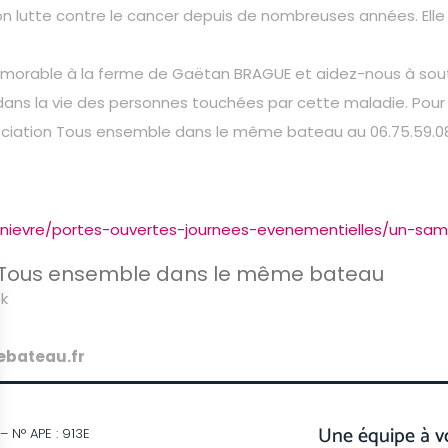
on lutte contre le cancer depuis de nombreuses années. Elle f
orable à la ferme de Gaëtan BRAGUE et aidez-nous à souten
dans la vie des personnes touchées par cette maladie. Pour p
ociation Tous ensemble dans le même bateau au 06.75.59.08
e
/nievre/portes-ouvertes-journees-evenementielles/un-sa
er Tous ensemble dans le même bateau
ok
ebateau.fr
Une équipe à v
– N° APE : 913E