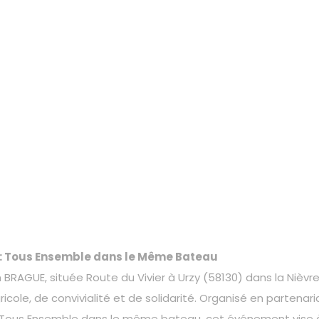
r : Tous Ensemble dans le Même Bateau
RAGUE, située Route du Vivier à Urzy (58130) dans la Nièvre, 
cole, de convivialité et de solidarité. Organisé en partenar
r Tous Ensemble dans le même bateau, cet événement vise à se