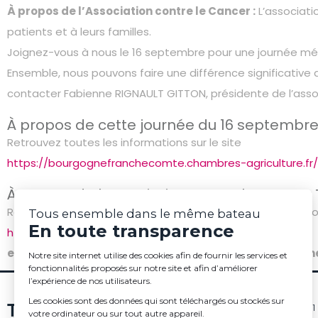
À propos de l’Association contre le Cancer :
L’associati
patients et à leurs familles.
Joignez-vous à nous le 16 septembre pour une journée mém
Ensemble, nous pouvons faire une différence significative 
contacter Fabienne RIGNAULT GITTON, présidente de l’ass
À propos de cette journée du 16 septembr
Retrouvez toutes les informations sur le site
https://bourgognefranchecomte.chambres-agriculture.fr
À propos de l’Association contre le Canc
Retrouvez toutes les informations sur notre page facebo
Tous ensemble dans le même bateau
En toute transparence
https://www.facebook.com/temb2002
et notre site internet : www.tousensembledanslemem
Notre site internet utilise des cookies afin de fournir les services et
fonctionnalités proposés sur notre site et afin d’améliorer
l’expérience de nos utilisateurs.
Les cookies sont des données qui sont téléchargés ou stockés sur
Association loi 1901 
votre ordinateur ou sur tout autre appareil.