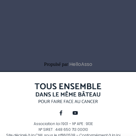
HelloAsso
Propulsé par
Association loi 1901 – N° APE : 913E
N° SIRET : 448 650 713 00010
Site déclaré à la CNIL sous le n°1160538 – Conformément à la loi